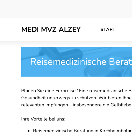
Skip
to
content
MEDI MVZ ALZEY
START
Reisemedizinische Bera
Planen Sie eine Fernreise? Eine reisemedizinische B
Gesundheit unterwegs zu schützen. Wir bieten Ihnen 
relevanten Impfungen – insbesondere die Gelbfiebe
Ihre Vorteile bei uns:
Reisemedizinische Beratung in Kirchheimbola