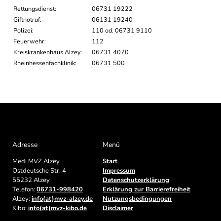
Rettungsdienst:
06731 19222
Giftnotruf:
06131 19240
Polizei:
110 od. 06731 9110
Feuerwehr:
112
Kreiskrankenhaus Alzey:
06731 4070
Rheinhessenfachklinik:
06731 500
Adresse
Menü
Medi MVZ Alzey
Start
Ostdeutsche Str. 4
Impressum
55232 Alzey
Datenschutzerklärung
Telefon:
06731-998420
Erklärung zur Barrierefreiheit
Alzey:
info(at)mvz-alzey.de
Nutzungsbedingungen
Kibo:
info(at)mvz-kibo.de
Disclaimer